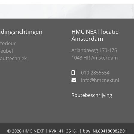
idingsrichtingen
HMC NEXT locatie
Amsterdam
nterieur
Arlandaweg 173-175
eubel
1043 HR Amsterdam
outtechniek
010-2855554
info@hmcnext.nl
Routebeschrijving
© 2026 HMC NEXT | KVK: 41135161 | btw: NL804180982B01