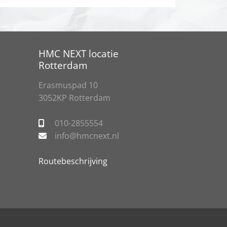
HMC NEXT locatie
Rotterdam
Erasmuspad 10
3052KP Rotterdam
010-2855554
info@hmcnext.nl
Routebeschrijving