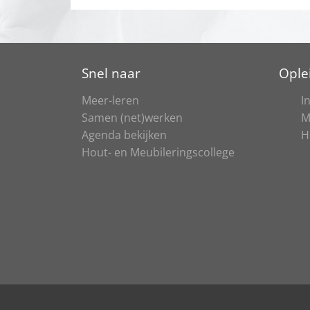
Snel naar
Ople
Meer-leren
I
Samen (net)werken
M
Agenda bekijken
H
Hout- en Meubileringscollege