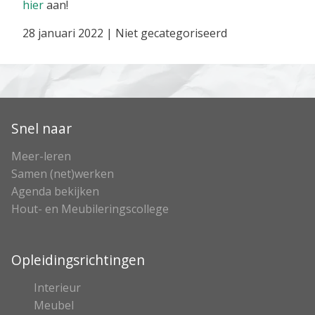
hier
aan!
28 januari 2022
|
Niet gecategoriseerd
Snel naar
Meer-leren
Samen (net)werken
Agenda bekijken
Hout- en Meubileringscollege
Opleidingsrichtingen
Interieur
Meubel