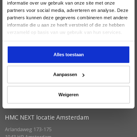
informatie over uw gebruik van onze site met onze
Snel naar
partners voor social media, adverteren en analyse. Deze
partners kunnen deze gegevens combineren met andere
Meer-leren
informatie die u aan ze heeft verstrekt of die ze hebben
Samen (net)werken
verzameld op basis van uw gebruik van hun services.
Agenda bekijken
Hout- en Meubileringscollege
Alles toestaan
Opleidingsrichtingen
Aanpassen
Interieur
Meubel
Houttechniek
Weigeren
HMC NEXT locatie Amsterdam
Arlandaweg 173-175