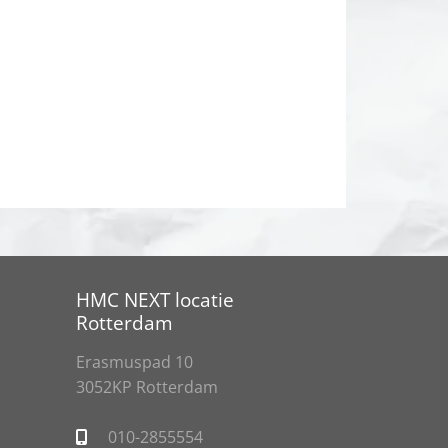
HMC NEXT locatie
Rotterdam
Erasmuspad 10
3052KP Rotterdam
010-2855554