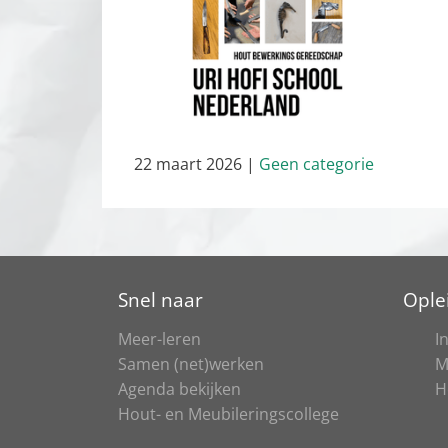
22 maart 2026
|
Geen categorie
Snel naar
Ople
Meer-leren
I
Samen (net)werken
M
Agenda bekijken
H
Hout- en Meubileringscollege