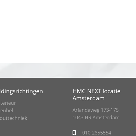
idingsrichtingen
HMC NEXT locatie
Amsterdam
nterieur
Arlandaweg 173-175
eubel
1043 HR Amsterdam
outtechniek
010-2855554