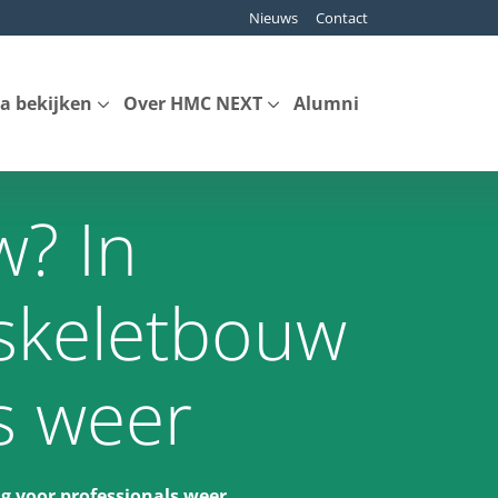
Nieuws
Contact
a bekijken
Over HMC NEXT
Alumni
w? In
skeletbouw
s weer
g voor professionals weer