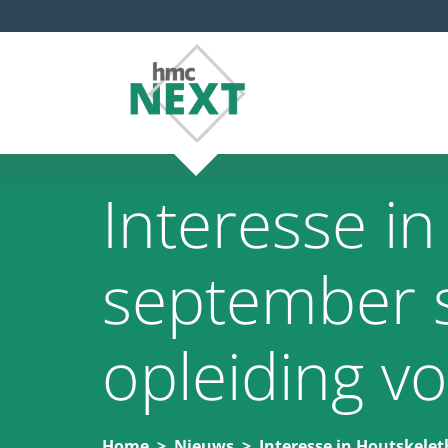
Interesse i
september 
opleiding v
Home
Nieuws
Interesse in Houtskele