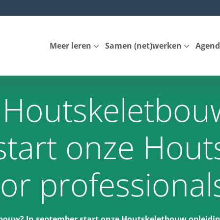
Meer leren
Samen (net)werken
Agend
n Houtskeletbou
start onze Hout
oor professional
tbouw? In september start onze Houtskeletbouw opleidin