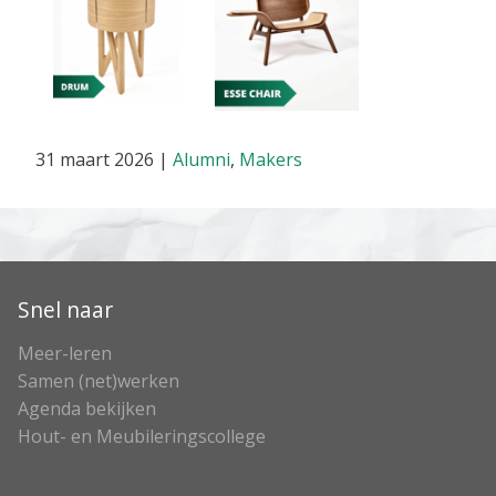
31 maart 2026
|
Alumni
,
Makers
Snel naar
Meer-leren
Samen (net)werken
Agenda bekijken
Hout- en Meubileringscollege