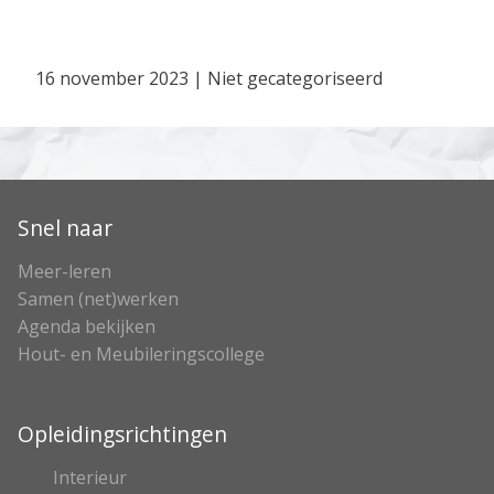
16 november 2023
|
Niet gecategoriseerd
Snel naar
Meer-leren
Samen (net)werken
Agenda bekijken
Hout- en Meubileringscollege
Opleidingsrichtingen
Interieur