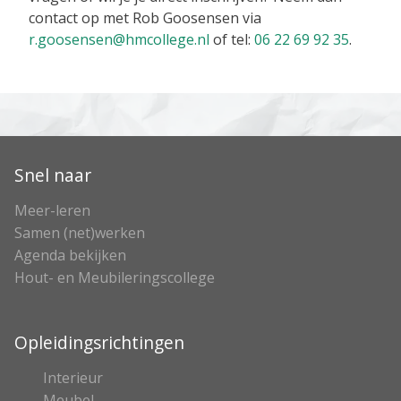
contact op met Rob Goosensen via
r.goosensen@hmcollege.nl
of tel:
06 22 69 92 35
.
Snel naar
Meer-leren
Samen (net)werken
Agenda bekijken
Hout- en Meubileringscollege
Opleidingsrichtingen
Interieur
Meubel