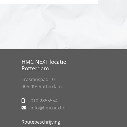
HMC NEXT locatie
Rotterdam
Erasmuspad 10
3052KP Rotterdam
010-2855554
info@hmcnext.nl
Routebeschrijving