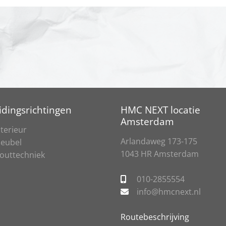
idingsrichtingen
HMC NEXT locatie
Amsterdam
nterieur
Arlandaweg 173-175
eubel
1043 HR Amsterdam
outtechniek
010-2855554
info@hmcnext.nl
Routebeschrijving