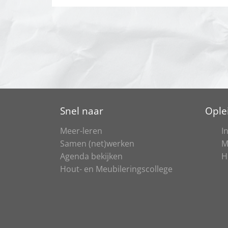
Snel naar
Ople
Meer-leren
I
Samen (net)werken
M
Agenda bekijken
H
Hout- en Meubileringscollege